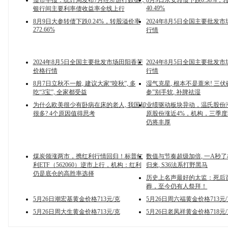
债市早报：统计局发布7月经济运行数据；
8月9日永安转债下跌0.58%
40.49%
银行间主要利率债收益率全线上行
8月9日大参转债下跌0.24%，转股溢价率
2024年8月5日全国主要批发
272.66%
行情
2024年8月5日全国主要批发市场田阳香芒
2024年8月5日全国主要批发
价格行情
行情
8月7日立秋不一般, 建议大家“咬秋”, 多
湿气克星, 根本不是薏米! 三
吃“3宝”, 全家都受益
参”别手软, 补脾祛湿
为什么欧美很少有卧病在床的老人, 我国却
业绩驱动板块异动，温氏股份
很多? 4个原因值得思考
原股份涨近4%，机构，三季
仍将丰厚
煤炭领涨两市，携红利行情回归！标普红
数值与节奏超级加倍, 一A秒
利ETF（562060）逆市上行，机构：红利
归来, S36法系打野黑马
仍是底仓的高胜率选择
历史上名声最好的太监：死后
葬，至今仍有人祭拜！
5月26日潮宏基黄金价格713元/克
5月26日周六福黄金价格713元
5月26日周大生黄金价格713元/克
5月26日老凤祥黄金价格718元