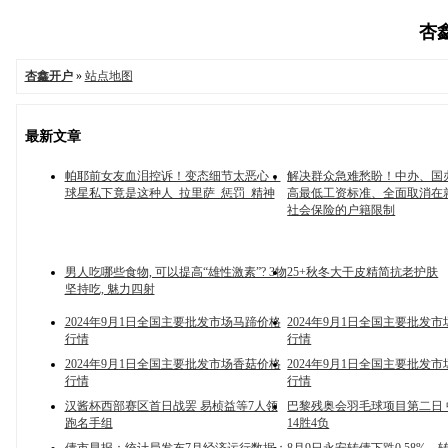
杏鑫
杏鑫开户
»
站点地图
最新文章
帕耶前女友血泪控诉！变态细节太恶心，
解决群众急难愁盼！中办、国
球星私下竟是这种人_拉里萨_惩罚_精神
高最低工资标准、全面取消在
社会保险的户籍限制
男人吃哪些食物, 可以提高“雄性激素”? 3物
25+秋冬大干皮精简抗老护肤
坚持吃, 魅力四射
2024年9月1日全国主要批发市场马蹄价格
2024年9月1日全国主要批发
行情
行情
2024年9月1日全国主要批发市场香菇价格
2024年9月1日全国主要批发
行情
行情
汉酱杯西部赛区首日战罢 易桢益等7人领
巴黎残奥会羽毛球项目第二日
跑名手组
14胜4负