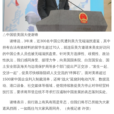
△中国驻美国大使谢锋
谢锋说，3年来，近300名中国公民遭到美方无端滋扰遣返，其中
持有合法有效材料的留学生超过70人，就连应美方邀请来美友好访问
的中国公务人员也被无端滋扰盘查。针对美方选择性、歧视性、政治
性执法，我们感同身受、据理力争，向美国国务院、白宫国安会、国
土安全部及海关与边境保护局等多个部门提出严正交涉，“发生一起、
交涉一起”，促美尽快移除阻碍人文交流的“绊脚石”。面对美将超过
1500家中国企业列入制裁清单，还将“战火”延烧到电动汽车、数据流
动、港口设备、社交媒体等领域，使馆持续敦促美方停止对华经贸科
技打压，要求将拜登总统不寻求打压遏制中国发展的表态落到实处。
谢锋表示，前行路上有风有雨是常态，但我们将尽己所能为大家
遮风挡雨，一如既往与大家风雨同舟。（央视记者 许弢）